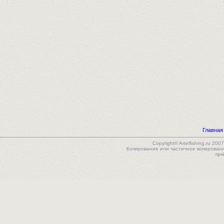
Главная
Copyright© Artelfishing.ru 
Копирование или частичное копирован
пря