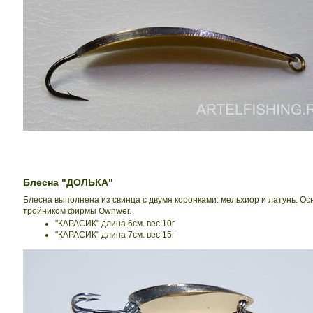
Блесна "ДОЛЬКА"
Блесна выполнена из свинца с двумя коронками: мельхиор и латунь. О
тройником фирмы Ownwer.
"КАРАСИК" длина 6см. вес 10г
"КАРАСИК" длина 7см. вес 15г