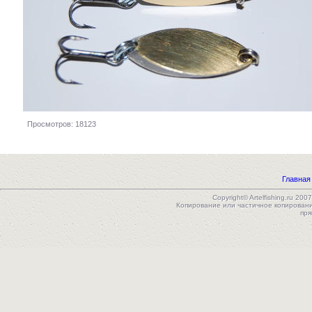
Просмотров: 18123
Главная
Copyright© Artelfishing.ru 
Копирование или частичное копирован
пря