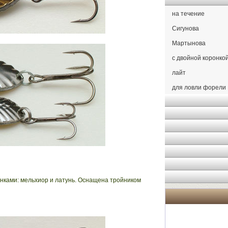
на течение
Сигунова
Мартынова
с двойной коронкой
лайт
для ловли форели
онками: мельхиор и латунь. Оснащена тройником