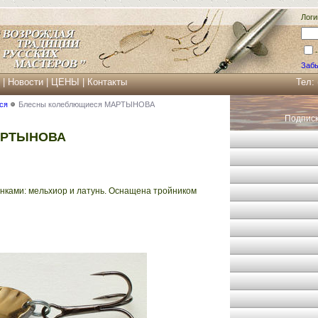
Логи
Забы
|
Новости
|
ЦЕНЫ
|
Контакты
Тел:
ся
Блесны колеблющиеся МАРТЫНОВА
Подписк
МАРТЫНОВА
онками: мельхиор и латунь. Оснащена тройником