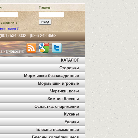
н:
Пароль:
- запомнить
ли пароль?
 (901) 534-0032 (926) 248-8562
а на новости:
КАТАЛОГ
Сторожки
Мормышки безнасадочные
Мормышки игровые
Чертики, козы
Зимние блесны
Оснастка, снаряжение
Куканы
Удочки
Блесны всесезонные
Блесны колеблющиеся